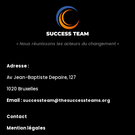
« Nous réunissons les acteurs du changement »
Adresse :
Av Jean-Baptiste Depaire, 127
1020 Bruxelles
Email :
successteam@thesuccessteams.org
🎙️ 2–4 micros + casques
📹 2–3 angles caméra (4K)
Contact
👨‍🏫 Coaching contenu (option)
Mention légales
💾 Montage & post-prod (option)