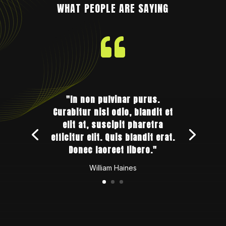
WHAT PEOPLE ARE SAYING

"In non pulvinar purus.
Curabitur nisi odio, blandit et
elit at, suscipit pharetra
efficitur elit. Quis blandit erat.
Donec laoreet libero."
William Haines