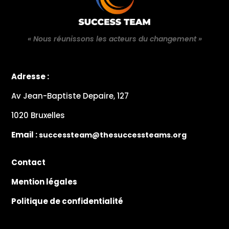
« Nous réunissons les acteurs du changement »
Adresse :
Av Jean-Baptiste Depaire, 127
1020 Bruxelles
Email :
successteam@thesuccessteams.org
🎙️ 2–4 micros + casques
📹 2–3 angles caméra (4K)
Contact
👨‍🏫 Coaching contenu (option)
Mention légales
💾 Montage & post-prod (option)
Politique de confidentialité