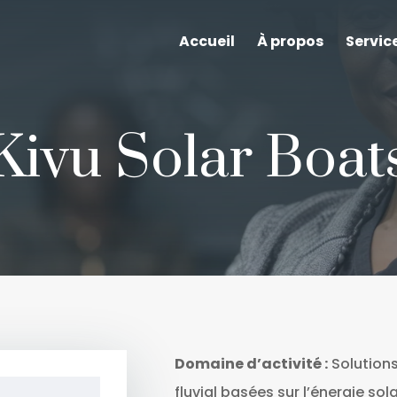
Accueil
À propos
Servic
Kivu Solar Boat
Domaine d’activité :
Solutions
fluvial basées sur l’énergie sola